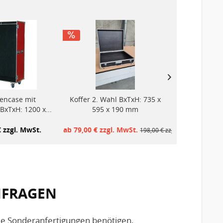
encase mit
Koffer 2. Wahl BxTxH: 735 x
Gardero
BxTxH: 1200 x...
595 x 190 mm
Kleiderstang
€ zzgl. MwSt.
ab 79,00 € zzgl. MwSt.
ab 791,00
198,00 € zzgl. MwSt.
ANFRAGEN
Sie Sonderanfertigungen benötigen,