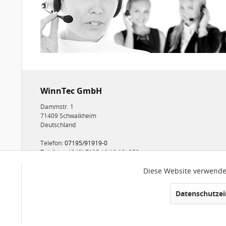
WinnTec GmbH
Dammstr. 1
71409 Schwaikheim
Deutschland
Telefon:
07195/91919-0
Telefax: +49 (0) 7195 / 9 19 19 -250
E-mail:
info@winntec.de
Diese Website verwendet
Funktionale
Datenschutzei
Marketing
NEWSLETTER