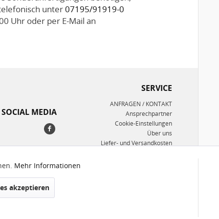
telefonisch unter
07195/91919-0
00 Uhr oder per E-Mail an
SERVICE
ANFRAGEN / KONTAKT
SOCIAL MEDIA
Ansprechpartner
Cookie-Einstellungen
Über uns
Liefer- und Versandkosten
Umwelt/Entsorgung
Datenschutzerklärung
nnen.
Mehr Informationen
Aktiv
AGB
Impressum
es akzeptieren
Inaktiv
© 2024
WinnTec GmbH
- Alle Rechte vorbehalten