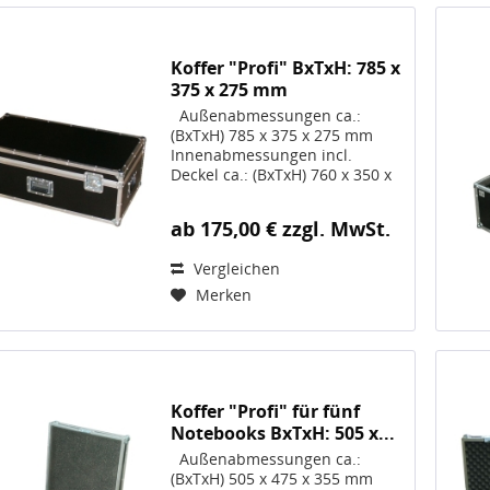
Koffer "Profi" BxTxH: 785 x
375 x 275 mm
Außenabmessungen ca.:
(BxTxH) 785 x 375 x 275 mm
Innenabmessungen incl.
Deckel ca.: (BxTxH) 760 x 350 x
250 mm; Die
Innenabmessungen reduzieren
ab 175,00 € zzgl. MwSt.
sich ggf. bei gewählten
OPTIONEN Volumen 67 Liter
Vergleichen
Gewicht ca. 8,6 kg, Artikel-Nr.
10096...
Merken
Koffer "Profi" für fünf
Notebooks BxTxH: 505 x...
Außenabmessungen ca.:
(BxTxH) 505 x 475 x 355 mm