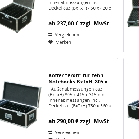
Innenabmessungen incl.
Deckel ca.: (BxTxH) 450 x 420 x
300 mm; Die
Innenabmessungen reduzieren
ab 237,00 € zzgl. MwSt.
sich ggf. bei gewählten
OPTIONEN Volumen 57 Liter
Vergleichen
Gewicht ca. 11,3 kg, Artikel-
Nr....
Merken
Koffer "Profi" für zehn
Notebooks BxTxH: 805 x...
Außenabmessungen ca.:
(BxTxH) 805 x 415 x 315 mm
Innenabmessungen incl.
Deckel ca.: (BxTxH) 750 x 360 x
260 mm; Die
Innenabmessungen reduzieren
ab 290,00 € zzgl. MwSt.
sich ggf. bei gewählten
OPTIONEN Volumen 70 Liter
Vergleichen
Gewicht ca. 15,0 kg, Artikel-