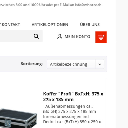
zwischen 8:00 und 16:00 Uhr oder per E-Mail an
info@winntec.de
/ KONTAKT
ARTIKELOPTIONEN
ÜBER UNS
MEIN KONTO
Sortierung:
Koffer "Profi" BxTxH: 375 x
275 x 185 mm
Außenabmessungen ca.:
(BxTxH) 375 x 275 x 185 mm
Innenabmessungen incl.
Deckel ca.: (BxTxH) 350 x 250 x
160 mm; Die