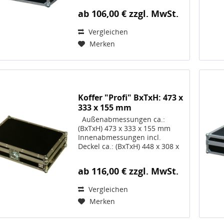
Innenabmessungen reduzieren
ab 106,00 € zzgl. MwSt.
sich ggf. bei gewählten
OPTIONEN Volumen 11 Liter
Vergleichen
Gewicht ca. 3,0 kg, Artikel-Nr.
10094...
Merken
Koffer "Profi" BxTxH: 473 x
333 x 155 mm
Außenabmessungen ca.:
(BxTxH) 473 x 333 x 155 mm
Innenabmessungen incl.
Deckel ca.: (BxTxH) 448 x 308 x
130 mm; Die
Innenabmessungen reduzieren
ab 116,00 € zzgl. MwSt.
sich ggf. bei gewählten
OPTIONEN Volumen 18 Liter
Vergleichen
Gewicht ca. 3,9 kg, Artikel-Nr.
10131...
Merken