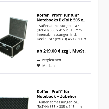
Koffer "Profi" für fünf
Notebooks BxTxH: 505 x...
Außenabmessungen ca.:
(BxTxH) 505 x 415 x 315 mm
Innenabmessungen incl.
Deckel ca.: (BxTxH) 450 x 360 x
260 mm; Die
Innenabmessungen reduzieren
ab 219,00 € zzgl. MwSt.
sich ggf. bei gewählten
OPTIONEN Volumen 42 Liter
Vergleichen
Gewicht ca. 9,6 kg, Artikel-Nr.
10145...
Merken
Koffer "Profi" für
Notebook + Zubehör
BxTxH:...
Außenabmessungen ca.:
(BxTxH) 635 x 335 x 145 mm