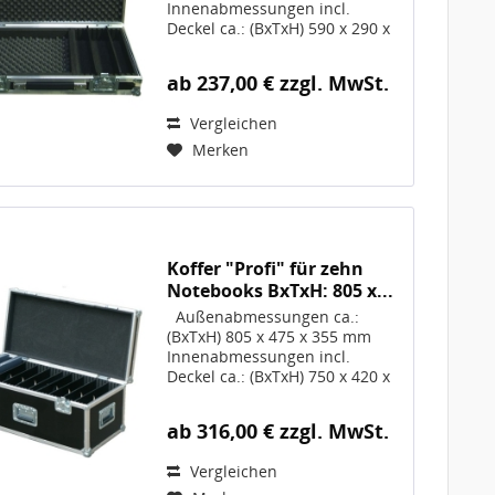
Innenabmessungen incl.
Deckel ca.: (BxTxH) 590 x 290 x
100 mm; Die
Innenabmessungen reduzieren
ab 237,00 € zzgl. MwSt.
sich ggf. bei gewählten
OPTIONEN Volumen 17 Liter
Vergleichen
Gewicht ca. 5,3 kg, Artikel-Nr.
10171...
Merken
Koffer "Profi" für zehn
Notebooks BxTxH: 805 x...
Außenabmessungen ca.:
(BxTxH) 805 x 475 x 355 mm
Innenabmessungen incl.
Deckel ca.: (BxTxH) 750 x 420 x
300 mm; Die
Innenabmessungen reduzieren
ab 316,00 € zzgl. MwSt.
sich ggf. bei gewählten
OPTIONEN Volumen 95 Liter
Vergleichen
Gewicht ca. 17,8 kg, Artikel-