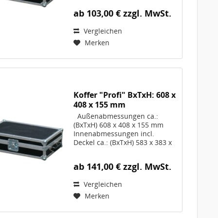
Innenabmessungen reduzieren
ab 103,00 € zzgl. MwSt.
sich ggf. bei gewählten
OPTIONEN Volumen 14 Liter
Vergleichen
Gewicht ca. 3,2 kg, Artikel-Nr.
10130...
Merken
Koffer "Profi" BxTxH: 608 x
408 x 155 mm
Außenabmessungen ca.:
(BxTxH) 608 x 408 x 155 mm
Innenabmessungen incl.
Deckel ca.: (BxTxH) 583 x 383 x
130 mm; Die
Innenabmessungen reduzieren
ab 141,00 € zzgl. MwSt.
sich ggf. bei gewählten
OPTIONEN Volumen 29 Liter
Vergleichen
Gewicht ca. 5,2 kg, Artikel-Nr.
10093...
Merken