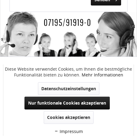
SERVICE / ANFRAGEN
Diese Website verwendet Cookies, um Ihnen die bestmögliche
Aktiv
Funktionale
Funktionalität bieten zu können.
Mehr Informationen
WinnTec GmbH
Inaktiv
Marketing
Datenschutzeinstellungen
SOCIAL MEDIA
Nur funktionale Cookies akzeptieren
Inaktiv
Tracking
SERVICE
Cookies akzeptieren
NEWSLETTER
Impressum
© 2024
WinnTec GmbH
- Alle Rechte vorbehalten