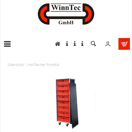
Übersicht
mit flacher Fronttür