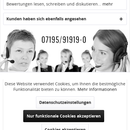
Bewertungen lesen, schreiben und diskutieren...
mehr
Kunden haben sich ebenfalls angesehen
SERVICE / ANFRAGEN
Diese Website verwendet Cookies, um Ihnen die bestmögliche
Aktiv
Funktionale
Funktionalität bieten zu können.
Mehr Informationen
WinnTec GmbH
Inaktiv
Marketing
Datenschutzeinstellungen
SOCIAL MEDIA
Nur funktionale Cookies akzeptieren
Inaktiv
Tracking
SERVICE
Cookies akzeptieren