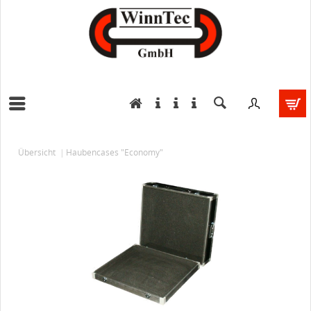
Übersicht
Haubencases "Economy"