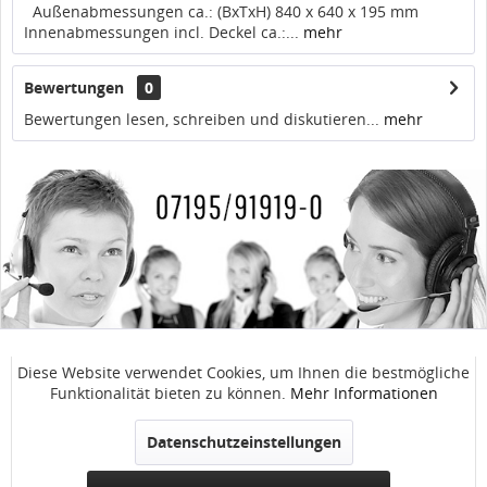
Außenabmessungen ca.: (BxTxH) 840 x 640 x 195 mm
Innenabmessungen incl. Deckel ca.:...
mehr
Bewertungen
0
Bewertungen lesen, schreiben und diskutieren...
mehr
SERVICE / ANFRAGEN
Diese Website verwendet Cookies, um Ihnen die bestmögliche
Aktiv
Funktionale
Funktionalität bieten zu können.
Mehr Informationen
WinnTec GmbH
Inaktiv
Marketing
Datenschutzeinstellungen
SOCIAL MEDIA