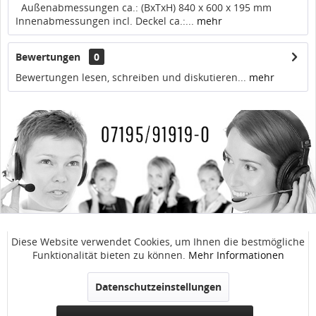
Außenabmessungen ca.: (BxTxH) 840 x 600 x 195 mm
Innenabmessungen incl. Deckel ca.:...
mehr
Bewertungen
0
Bewertungen lesen, schreiben und diskutieren...
mehr
SERVICE / ANFRAGEN
Diese Website verwendet Cookies, um Ihnen die bestmögliche
Aktiv
Funktionale
Funktionalität bieten zu können.
Mehr Informationen
WinnTec GmbH
Inaktiv
Marketing
Datenschutzeinstellungen
SOCIAL MEDIA