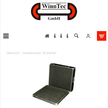
Übersicht
Haubencases "Economy"