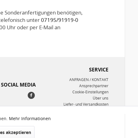
Sie Sonderanfertigungen benötigen,
telefonisch unter
07195/91919-0
00 Uhr oder per E-Mail an
SERVICE
ANFRAGEN / KONTAKT
SOCIAL MEDIA
Ansprechpartner
Cookie-Einstellungen
Über uns
Liefer- und Versandkosten
Umwelt/Entsorgung
Datenschutzerklärung
nnen.
Mehr Informationen
Aktiv
AGB
Impressum
es akzeptieren
Inaktiv