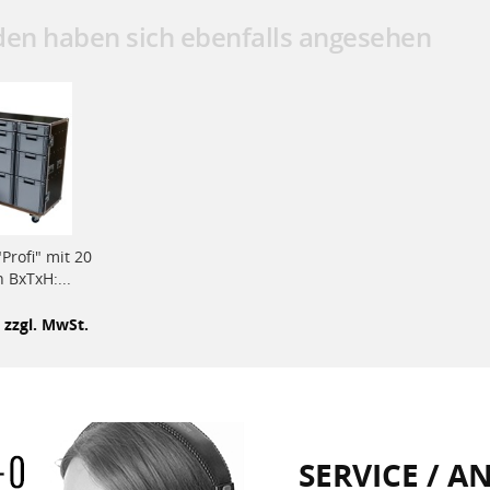
en haben sich ebenfalls angesehen
Profi" mit 20
 BxTxH:...
 zzgl. MwSt.
SERVICE / 