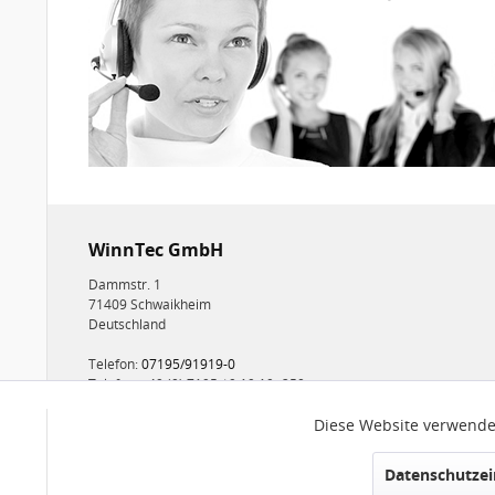
WinnTec GmbH
Dammstr. 1
71409 Schwaikheim
Deutschland
Telefon:
07195/91919-0
Telefax: +49 (0) 7195 / 9 19 19 -250
E-mail:
info@winntec.de
Diese Website verwendet
Funktionale
Datenschutzei
Marketing